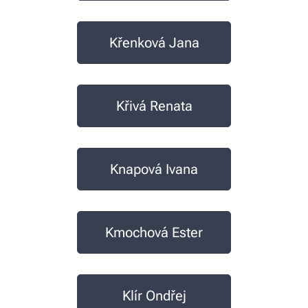
Křenková Jana
Křivá Renata
Knapová Ivana
Kmochová Ester
Klír Ondřej