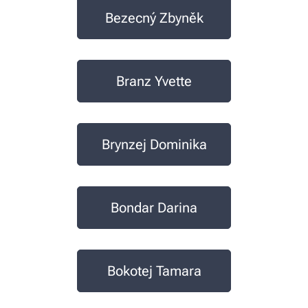
Bezecný Zbyněk
Branz Yvette
Brynzej Dominika
Bondar Darina
Bokotej Tamara