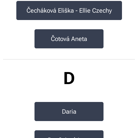
Čecháková Eliška - Ellie Czechy
Čotová Aneta
D
Daria