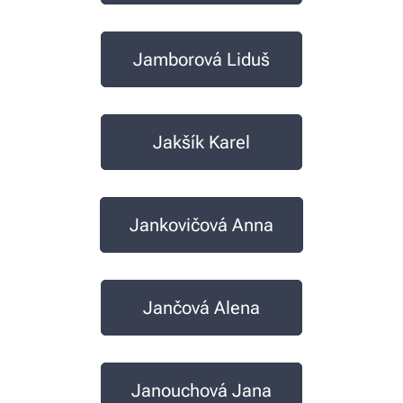
Jamborová Liduš
Jakšík Karel
Jankovičová Anna
Jančová Alena
Janouchová Jana