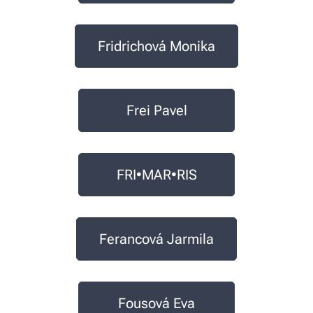
Fridrichová Monika
Frei Pavel
FRI•MAR•RIS
Ferancová Jarmila
Fousová Eva