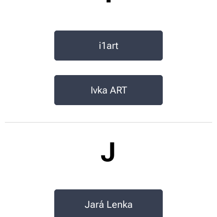
i1art
Ivka ART
J
Jará Lenka