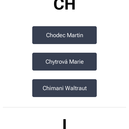
CH
Chodec Martin
Chytrová Marie
Chimani Waltraut
I