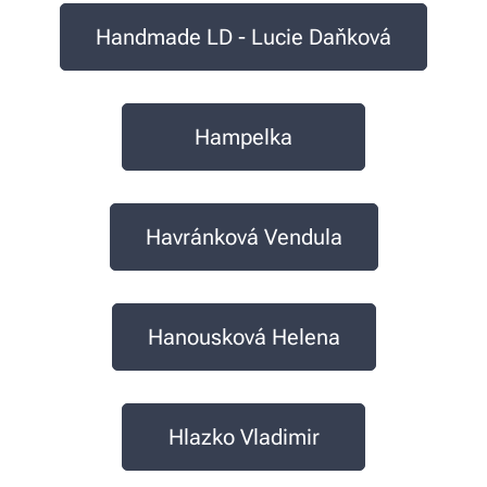
Handmade LD - Lucie Daňková
Hampelka
Havránková Vendula
Hanousková Helena
Hlazko Vladimir