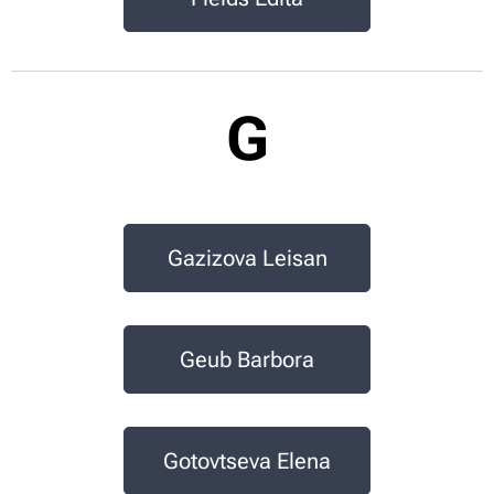
G
Gazizova Leisan
Geub Barbora
Gotovtseva Elena