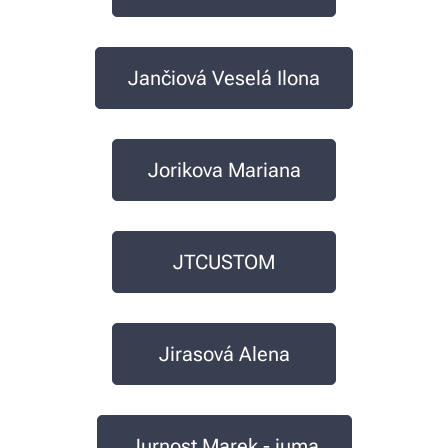
Jančiová Veselá Ilona
Jorikova Mariana
JTCUSTOM
Jirasová Alena
Jurnost Marek - juma