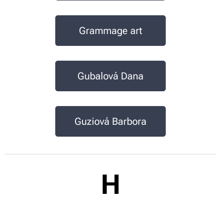
Grammage art
Gubalová Dana
Guziová Barbora
H