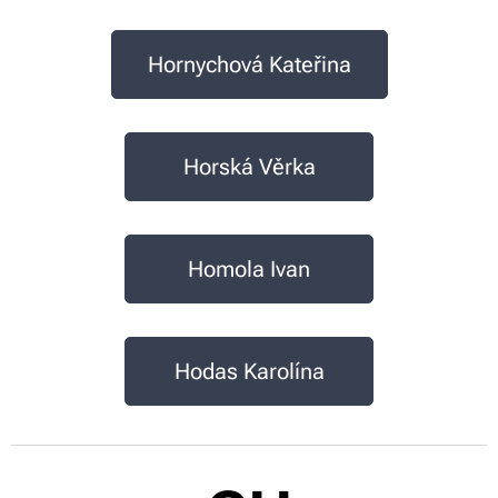
Hornychová Kateřina
Horská Věrka
Homola Ivan
Hodas Karolína