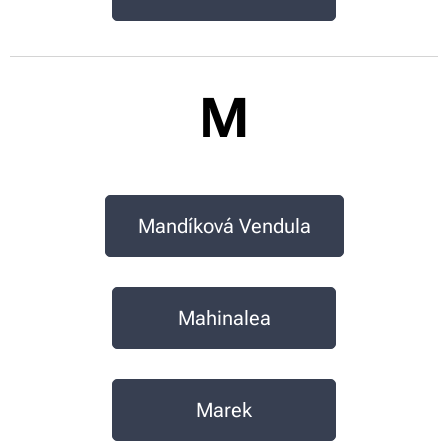
M
Mandíková Vendula
Mahinalea
Marek