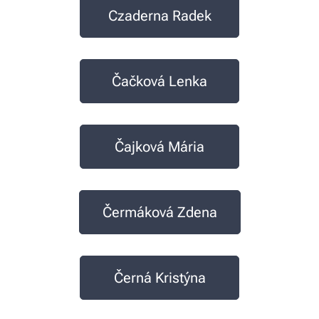
Czaderna Radek
Čačková Lenka
Čajková Mária
Čermáková Zdena
Černá Kristýna