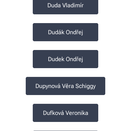
Duda Vladimír
Dudák Ondřej
Dudek Ondřej
Dupynová Věra Schiggy
Dufková Veronika