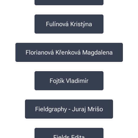
Fulínová Kristýna
Florianová Křenková Magdalena
Fojtík Vladimír
Fieldgraphy - Juraj Mrišo
Fields Edita