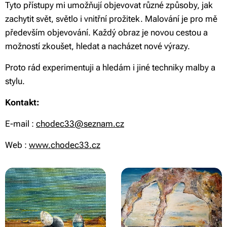
Tyto přístupy mi umožňují objevovat různé způsoby, jak
zachytit svět, světlo i vnitřní prožitek. Malování je pro mě
především objevování. Každý obraz je novou cestou a
možností zkoušet, hledat a nacházet nové výrazy.
Proto rád experimentuji a hledám i jiné techniky malby a
stylu.
Kontakt:
E-mail :
chodec33@seznam.cz
Web :
www.chodec33.cz