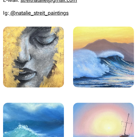
E-Mail:
streitnatalie@gmail.com
Ig:
@natalie_streit_paintings