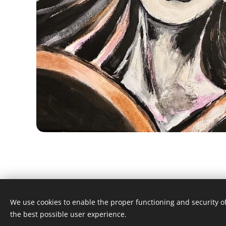
We use cookies to enable the proper functioning and security of
the best possible user experience.
© 1996–2025 Maurice Records GmbH