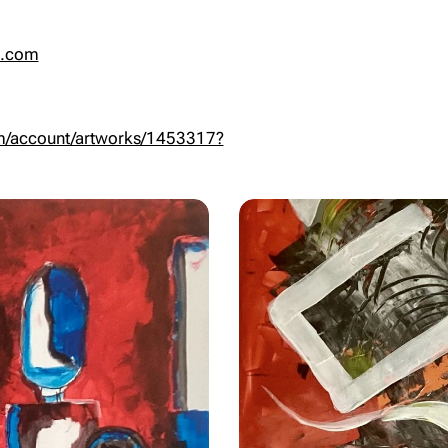
d.com
om/account/artworks/1453317?